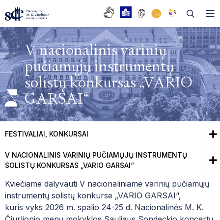
V nacionalinis varinių
pučiamųjų instrumentų
solistų konkursas „VARIO
DAŽNIAUSIAI UŽDUODAMI KLAUSIMAI
GARSAI“
BENDRASIS UGDYMAS
MUZIKOS SKYRIUS
TĖVŲ TARYBA
BALETO SKYRIUS
FESTIVALIAI, KONKURSAI
MOKYKLOS TARYBA
DAILĖS SKYRIUS
V NACIONALINIS VARINIŲ PUČIAMŲJŲ INSTRUMENTŲ
V NACIONALINIS VARINIŲ PUČIAMŲJŲ
DARBO TARYBA
SOLISTŲ KONKURSAS „VARIO GARSAI“
INSTRUMENTŲ SOLISTŲ KONKURSAS „VARIO
GARSAI“
Kviečiame dalyvauti V nacionaliniame varinių pučiamųjų
ISTORIJA
instrumentų solistų konkurse
„
VARIO GARSAI
“
,
BIBLIOTEKA
KONKURSO TAISYKLĖS
ABITURIENTŲ OPEROS TRADICIJA
kuris vyks 2026 m. spalio 24-25 d. Nacionalinės M. K.
FONOTEKA
Čiurlionio menų mokyklos Sauliaus Sondeckio koncertų
EDUPAGE