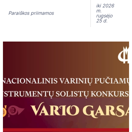
PIANO SOLO 2026
LIONS QUEST PROGRAMOS
iki 2026
m.
Paraiškos priimamos
rugsėjo
KONFERENCIJŲ SALĖS NAUDOJIMO TVAR
TARPTAUTINIS CHORŲ, DAINININKŲ, VOKALINIŲ IR
25 d.
KAMERINIŲ ANSAMBLIŲ, PIANISTŲ KONKURSAS
KAS VYKSTA ČMM?
„MUZIKOS BALSAI IR SPALVOS“
ČIURLIONIUKAS
VII TARPTAUTINIS JAUNŲJŲ ATLIKĖJŲ KAMERINIŲ
ANSAMBLIŲ KONKURSE PAVASARIO SONATA 2025
TARPTAUTINIS JONO ALEKSOS JAUNŲJŲ CHORO
DIRIGENTŲ KONKURSAS
MENŲ FESTIVALIS „KARALIJA ČIURLIONIJA“
ALGIRDO BUDRIO V MEDINIŲ PUČIAMŲJŲ
INSTRUMENTŲ SOLISTŲ KONKURSAS
FESTIVALIAI, KONKURSAI 2023-2024