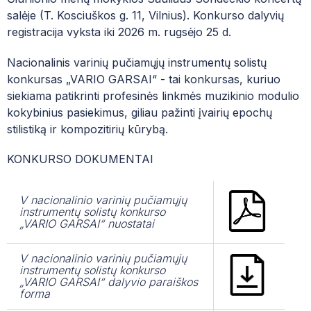
MUZIEJUS
REPERTUARAS
salėje (T. Kosciuškos g. 11, Vilnius). K
onkurso dalyvių
SOCIALIZACIJOS SKYRIUS
PRAŠYMŲ FORMOS
registracija vyksta iki 2026 m. rugsėjo 25 d.
PROJEKTAI
REGISTRACIJA
ŠOKIO TEATRAS
PAGALBOS SPECIALISTAI
Nacionalinis varinių pučiamųjų instrumentų solistų
MENINĖ VEIKLA
KONKURSO TVARKARAŠTIS
konkursas
„
VARIO GARSAI
“
- tai konkursas, kuriuo
KVALIFIKACIJOS TOBULINIMO CENTRAS
DUK| NAUJAI ĮSTOJUSIEMS Į NČMM
siekiama patikrinti profesinės linkmės muzikinio modulio
ARCHYVAS
kokybinius pasiekimus, giliau pažinti įvairių epochų
MENŲ EDUKACIJOS CENTRAS
DUK| NORINTIEMS GYVENTI NČMM BEND
stilistiką ir kompozitirių kūrybą.
JONO URBOS VIII RESPUBLIKINIS STYGININKŲ
DUK| MOKINIO SVEIKATOS PAŽYMĖJIMAS
KONKURSAS
KONKURSO DOKUMENTAI
PATYČIŲ DĖŽUTĖ: PRANEŠK APIE PATYČI
VI NACIONALINIS BENDROJO FORTEPIJONO
V nacionalinio varinių pučiamųjų
UNIFORMA
JAUNŲJŲ ATLIKĖJŲ KONKURSAS PIANO-FORTE
instrumentų solistų konkurso
2026
„
VARIO GARSAI
“
nuostatai
MOKSLO METŲ ATOSTOGŲ GRAFIKAS
III TARPTAUTINIS J. S. BACHO JAUNŲJŲ PIANISTŲ
V nacionalinio varinių pučiamųjų
VALGIARAŠČIAI
instrumentų solistų konkurso
KONKURSAS „J. S. BACH IN VILNIUS“ 2026
„
VARIO GARSAI
“ da
lyvio paraiškos
PROGRAMA „VAISIŲ IR DARŽOVIŲ BEI PI
forma
IV RESPUBLIKINIS JAUNŲJŲ PIANISTŲ FESTIVALIS