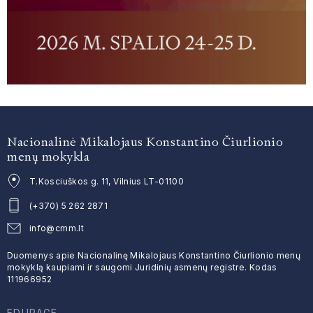
APIE
PRIĖMIMAS/ KONSULTACIJOS
NAUJIENOS
FESTIVALIAI, KONKURSAI
Nacionalinė Mikalojaus Konstantino Čiurlionio
MOKYTOJAI
menų mokykla
T.Kosciuškos g. 11, Vilnius LT-01100
(+370) 5 262 2871
info@cmm.lt
Duomenys apie Nacionalinę Mikalojaus Konstantino Čiurlionio menų
mokyklą kaupiami ir saugomi Juridinių asmenų registre. Kodas
111966952
EDUPAGE