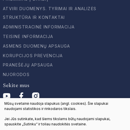
ATVIRI DUOMENYS. TYRIMAI IR ANALIZĖS
STRUKTŪRA IR KONTAKTAI
ADMINISTRACINĖ INFORMACIJA
TEISINĖ INFORMACIJA
ASMENS DUOMENŲ APSAUGA
KORUPCIJOS PREVENCIJA
PRANEŠĖJŲ APSAUGA
NUORODOS
Sekite mus
Mūsų svetainė naudoja slapukus (angl. cookies). Šie slapukai
naudojami statistikos ir rinkodaros tikslais.
Jei Jūs sutinkate, kad šiems tikslams būtų naudojami slapukai,
© 2024 Visos teisės saugomos
spauskite „Sutinku“ ir toliau naudokitės svetaine.
Duomenų apsauga