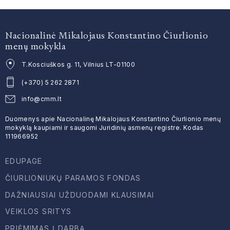
Nacionalinė Mikalojaus Konstantino Čiurlionio
menų mokykla
T.Kosciuškos g. 11, Vilnius LT-01100
(+370) 5 262 2871
info@cmm.lt
Duomenys apie Nacionalinę Mikalojaus Konstantino Čiurlionio menų
mokyklą kaupiami ir saugomi Juridinių asmenų registre. Kodas
111966952
EDUPAGE
ČIURLIONIUKŲ PARAMOS FONDAS
DAŽNIAUSIAI UŽDUODAMI KLAUSIMAI
VEIKLOS SRITYS
PRIĖMIMAS Į DARBĄ