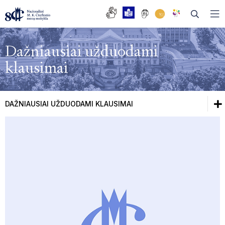
Dažniausiai užduodami
klausimai
DAŽNIAUSIAI UŽDUODAMI KLAUSIMAI
BENDRASIS UGDYMAS
DAŽNIAUSIAI UŽDUODAMI KLAUSIMAI
TĖVŲ TARYBA
Dažniausiai užduodami klausimai
MOKYKLOS TARYBA
DUK| Naujai įstojusiems į NČMM
DUK| Norintiems gyventi NČMM bendrabutyje
DARBO TARYBA
Bendrasis ugdymas
ISTORIJA
Tėvų taryba
ABITURIENTŲ OPEROS TRADICIJA