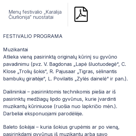
LIONS QUEST PROGRAMOS
ALGIRDO BUDRIO V MEDINIŲ PUČIAMŲJŲ
Menų festivalio „Karalija
INSTRUMENTŲ SOLISTŲ KONKURSAS
Čiurlionija“ nuostatai
KONFERENCIJŲ SALĖS NAUDOJIMO TVAR
KAS VYKSTA ČMM?
FESTIVALIAI, KONKURSAI 2023-2024
FESTIVALIO PROGRAMA
ČIURLIONIUKAS
APIE
Muzikantai
Atlieka vieną pasirinktą originalų kūrinį su gyvūno
PRIĖMIMAS/ KONSULTACIJOS
pavadinimu (pvz. V. Bagdonas „Lapė šluotuodegė“, C.
Klose „Trolių šokis“, R. Pajusaar „Tigras, sėlinantis
NAUJIENOS
bambukų giraitėje“, L. Povilaitis „Zylės dainelė“ ir pan.).
FESTIVALIAI, KONKURSAI
Dailininkai – pasirinktomis technikomis piešia ar iš
pasirinktų medžiagų lipdo gyvūnus, kurie įvardinti
MOKYTOJAI
muzikantų kūriniuose (ruošia nuo lapkričio mėn.).
Darbeliai eksponuojami parodėlėje.
Baleto šokėjai – kuria šokius grupėmis ar po vieną,
pasirinkdami gyvūnus iš muzikantų arba savo