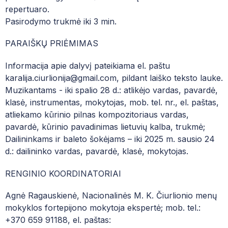
repertuaro.
Pasirodymo trukmė iki 3 min.
PARAIŠKŲ PRIĖMIMAS
Informacija apie dalyvį pateikiama el. paštu
karalija.ciurlionija@gmail.com, pildant laiško teksto lauke.
Muzikantams - iki spalio 28 d.: atlikėjo vardas, pavardė,
klasė, instrumentas, mokytojas, mob. tel. nr., el. paštas,
atliekamo kūrinio pilnas kompozitoriaus vardas,
pavardė, kūrinio pavadinimas lietuvių kalba, trukmė;
Dailininkams ir baleto šokėjams – iki 2025 m. sausio 24
d.: dailininko vardas, pavardė, klasė, mokytojas.
RENGINIO KOORDINATORIAI
Agnė Ragauskienė, Nacionalinės M. K. Čiurlionio menų
mokyklos fortepijono mokytoja ekspertė; mob. tel.:
+370 659 91188, el. paštas: