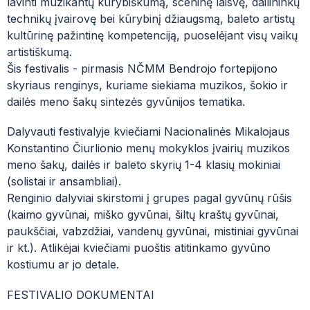
lavinti muzikantų kūrybiškumą, sceninę laisvę, dailininkų
2026
MUZIEJUS
technikų įvairovę bei kūrybinį džiaugsmą, baleto artistų
SOCIALIZACIJOS SKYRIUS
PRAŠYMŲ FORMOS
kultūrinę pažintinę kompetenciją, puoselėjant visų vaikų
PROJEKTAI
III TARPTAUTINIS J. S. BACHO JAUNŲJŲ PIANISTŲ
artistiškumą.
KONKURSAS „J. S. BACH IN VILNIUS“ 2026
ŠOKIO TEATRAS
PAGALBOS SPECIALISTAI
MENINĖ VEIKLA
Šis festivalis - pirmasis NČMM Bendrojo fortepijono
skyriaus renginys, kuriame siekiama muzikos, šokio ir
KVALIFIKACIJOS TOBULINIMO CENTRAS
DUK| NAUJAI ĮSTOJUSIEMS Į NČMM
IV RESPUBLIKINIS JAUNŲJŲ PIANISTŲ FESTIVALIS
dailės meno šakų sintezės gyvūnijos tematika.
PIANO SOLO 2026
MENŲ EDUKACIJOS CENTRAS
DUK| NORINTIEMS GYVENTI NČMM BEND
Dalyvauti festivalyje kviečiami Nacionalinės Mikalojaus
TARPTAUTINIS CHORŲ, DAINININKŲ, VOKALINIŲ IR
DUK| MOKINIO SVEIKATOS PAŽYMĖJIMAS
Konstantino Čiurlionio menų mokyklos įvairių muzikos
KAMERINIŲ ANSAMBLIŲ, PIANISTŲ KONKURSAS
meno šakų, dailės ir baleto skyrių 1-4 klasių mokiniai
„MUZIKOS BALSAI IR SPALVOS“
PATYČIŲ DĖŽUTĖ: PRANEŠK APIE PATYČI
(solistai ir ansambliai).
Renginio dalyviai skirstomi į grupes pagal gyvūnų rūšis
VII TARPTAUTINIS JAUNŲJŲ ATLIKĖJŲ KAMERINIŲ
UNIFORMA
ANSAMBLIŲ KONKURSE PAVASARIO SONATA 2025
(kaimo gyvūnai, miško gyvūnai, šiltų kraštų gyvūnai,
paukščiai, vabzdžiai, vandenų gyvūnai, mistiniai gyvūnai
MOKSLO METŲ ATOSTOGŲ GRAFIKAS
ir kt.). Atlikėjai kviečiami puoštis atitinkamo gyvūno
TARPTAUTINIS JONO ALEKSOS JAUNŲJŲ CHORO
VALGIARAŠČIAI
DIRIGENTŲ KONKURSAS
kostiumu ar jo detale.
PROGRAMA „VAISIŲ IR DARŽOVIŲ BEI PI
FESTIVALIO DOKUMENTAI
MENŲ FESTIVALIS „KARALIJA ČIURLIONIJA“