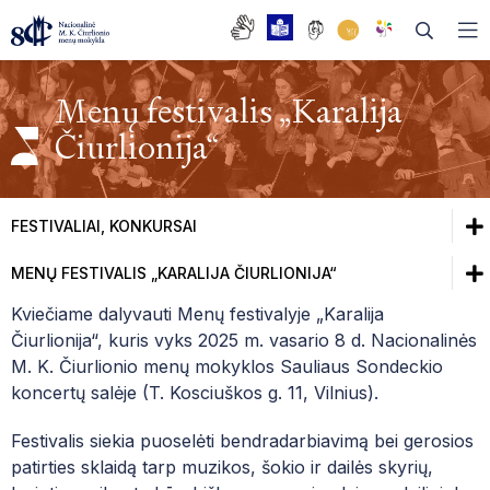
Menų festivalis „Karalija
Čiurlionija“
DAŽNIAUSIAI UŽDUODAMI KLAUSIMAI
BENDRASIS UGDYMAS
FESTIVALIAI, KONKURSAI
MUZIKOS SKYRIUS
TĖVŲ TARYBA
MENŲ FESTIVALIS „KARALIJA ČIURLIONIJA“
BALETO SKYRIUS
V NACIONALINIS VARINIŲ PUČIAMŲJŲ
INSTRUMENTŲ SOLISTŲ KONKURSAS „VARIO
Kviečiame dalyvauti Menų festivalyje „Karalija
MOKYKLOS TARYBA
DAILĖS SKYRIUS
GARSAI“
Čiurlionija“, kuris vyks 2025 m. vasario 8 d. Nacionalinės
DARBO TARYBA
M. K. Čiurlionio menų mokyklos Sauliaus Sondeckio
JONO URBOS VIII RESPUBLIKINIS STYGININKŲ
koncertų salėje (T. Kosciuškos g. 11, Vilnius).
KONKURSAS
ISTORIJA
Festivalis siekia puoselėti bendradarbiavimą bei gerosios
BIBLIOTEKA
VI NACIONALINIS BENDROJO FORTEPIJONO
ABITURIENTŲ OPEROS TRADICIJA
patirties sklaidą tarp muzikos, šokio ir dailės skyrių,
JAUNŲJŲ ATLIKĖJŲ KONKURSAS PIANO-FORTE
FONOTEKA
EDUPAGE