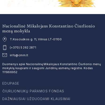
Nacionalinė Mikalojaus Konstantino Čiurlionio
menų mokykla
T.Kosciuškos g. 11, Vilnius LT-01100
(+370) 5 262 2871
info@cmm.lt
Duomenys apie Nacionalinę Mikalojaus Konstantino Čiurlionio menų
mokyklą kaupiami ir saugomi Juridinių asmenų registre. Kodas
111966952
EDUPAGE
ČIURLIONIUKŲ PARAMOS FONDAS
DAŽNIAUSIAI UŽDUODAMI KLAUSIMAI