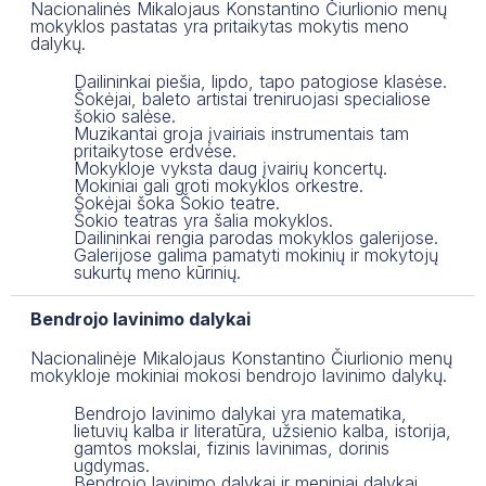
Nacionalinės Mikalojaus Konstantino Čiurlionio menų
mokyklos pastatas yra pritaikytas mokytis meno
dalykų.
Dailininkai piešia, lipdo, tapo patogiose klasėse.
Šokėjai, baleto artistai treniruojasi specialiose
šokio salėse.
Muzikantai groja įvairiais instrumentais tam
pritaikytose erdvėse.
Mokykloje vyksta daug įvairių koncertų.
Mokiniai gali groti mokyklos orkestre.
Šokėjai šoka Šokio teatre.
Šokio teatras yra šalia mokyklos.
Dailininkai rengia parodas mokyklos galerijose.
Galerijose galima pamatyti mokinių ir mokytojų
sukurtų meno kūrinių.
Bendrojo lavinimo dalykai
Nacionalinėje Mikalojaus Konstantino Čiurlionio menų
mokykloje mokiniai mokosi bendrojo lavinimo dalykų.
Bendrojo lavinimo dalykai yra matematika,
lietuvių kalba ir literatūra, užsienio kalba, istorija,
gamtos mokslai, fizinis lavinimas, dorinis
ugdymas.
Bendrojo lavinimo dalykai ir meniniai dalykai