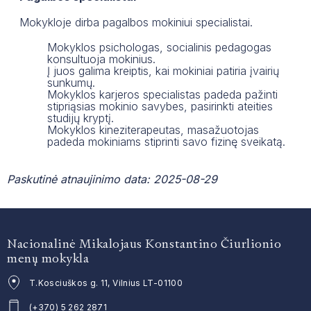
Mokykloje dirba pagalbos mokiniui specialistai.
Mokyklos psichologas, socialinis pedagogas
konsultuoja mokinius.
Į juos galima kreiptis, kai mokiniai patiria įvairių
sunkumų.
Mokyklos karjeros specialistas padeda pažinti
stipriąsias mokinio savybes, pasirinkti ateities
studijų kryptį.
Mokyklos kineziterapeutas, masažuotojas
padeda mokiniams stiprinti savo fizinę sveikatą.
Paskutinė atnaujinimo data: 2025-08-29
Nacionalinė Mikalojaus Konstantino Čiurlionio
menų mokykla
T.Kosciuškos g. 11, Vilnius LT-01100
(+370) 5 262 2871