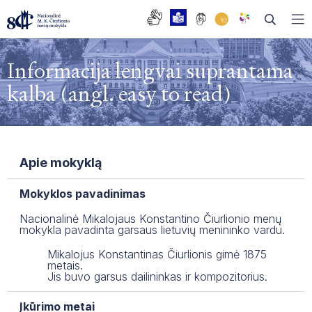
Informacija lengvai suprantama
kalba (angl. easy to read)
DAŽNIAUSIAI UŽDUODAMI KLAUSIMAI
BENDRASIS UGDYMAS
MUZIKOS SKYRIUS
Apie mokyklą
TĖVŲ TARYBA
BALETO SKYRIUS
BIBLIOTEKA
Mokyklos pavadinimas
MOKYKLOS TARYBA
DAILĖS SKYRIUS
FONOTEKA
EDUPAGE
Nacionalinė Mikalojaus Konstantino Čiurlionio menų
mokykla pavadinta garsaus lietuvių menininko vardu.
DARBO TARYBA
SOCIALIZACIJOS SKYRIUS
PRAŠYMŲ FORMOS
Mikalojus Konstantinas Čiurlionis gimė 1875
ISTORIJA
metais.
ŠOKIO TEATRAS
PAGALBOS SPECIALISTAI
Jis buvo garsus dailininkas ir kompozitorius.
ABITURIENTŲ OPEROS TRADICIJA
KVALIFIKACIJOS TOBULINIMO CENTRAS
DUK| NAUJAI ĮSTOJUSIEMS Į NČMM
Įkūrimo metai