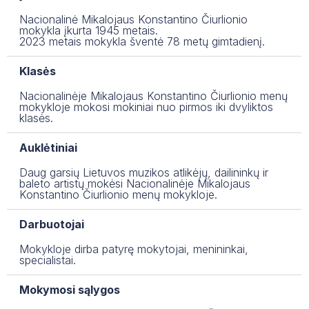
MUZIEJUS
MENŲ EDUKACIJOS CENTRAS
DUK| NORINTIEMS GYVENTI NČMM BEND
Nacionalinė Mikalojaus Konstantino Čiurlionio
mokykla įkurta 1945 metais.
PROJEKTAI
2023 metais mokykla šventė 78 metų gimtadienį.
DUK| MOKINIO SVEIKATOS PAŽYMĖJIMAS
MENINĖ VEIKLA
Klasės
PATYČIŲ DĖŽUTĖ: PRANEŠK APIE PATYČI
Nacionalinėje Mikalojaus Konstantino Čiurlionio menų
UNIFORMA
mokykloje mokosi mokiniai nuo pirmos iki dvyliktos
klasės.
MOKSLO METŲ ATOSTOGŲ GRAFIKAS
Auklėtiniai
VALGIARAŠČIAI
Daug garsių Lietuvos muzikos atlikėjų, dailininkų ir
baleto artistų mokėsi Nacionalinėje Mikalojaus
PROGRAMA „VAISIŲ IR DARŽOVIŲ BEI PI
Konstantino Čiurlionio menų mokykloje.
LIONS QUEST PROGRAMOS
Darbuotojai
KONFERENCIJŲ SALĖS NAUDOJIMO TVAR
Mokykloje dirba patyrę mokytojai, menininkai,
specialistai.
KAS VYKSTA ČMM?
Mokymosi sąlygos
ČIURLIONIUKAS