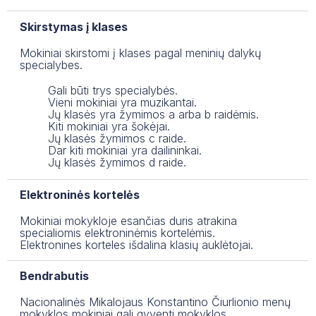
Skirstymas į klases
Mokiniai skirstomi į klases pagal meninių dalykų
specialybes.
Gali būti trys specialybės.
Vieni mokiniai yra muzikantai.
Jų klasės yra žymimos a arba b raidėmis.
Kiti mokiniai yra šokėjai.
Jų klasės žymimos c raide.
Dar kiti mokiniai yra dailininkai.
Jų klasės žymimos d raide.
Elektroninės kortelės
Mokiniai mokykloje esančias duris atrakina
specialiomis elektroninėmis kortelėmis.
Elektronines korteles išdalina klasių auklėtojai.
Bendrabutis
Nacionalinės Mikalojaus Konstantino Čiurlionio menų
mokyklos mokiniai gali gyventi mokyklos