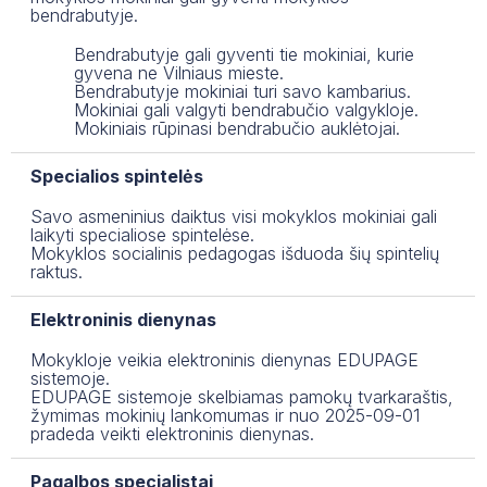
bendrabutyje.
Bendrabutyje gali gyventi tie mokiniai, kurie
gyvena ne Vilniaus mieste.
Bendrabutyje mokiniai turi savo kambarius.
Mokiniai gali valgyti bendrabučio valgykloje.
Mokiniais rūpinasi bendrabučio auklėtojai.
Specialios spintelės
Savo asmeninius daiktus visi mokyklos mokiniai gali
laikyti specialiose spintelėse.
Mokyklos socialinis pedagogas išduoda šių spintelių
raktus.
Elektroninis dienynas
Mokykloje veikia elektroninis dienynas EDUPAGE
sistemoje.
EDUPAGE sistemoje skelbiamas pamokų tvarkaraštis,
žymimas mokinių lankomumas ir nuo 2025-09-01
pradeda veikti elektroninis dienynas.
Pagalbos specialistai