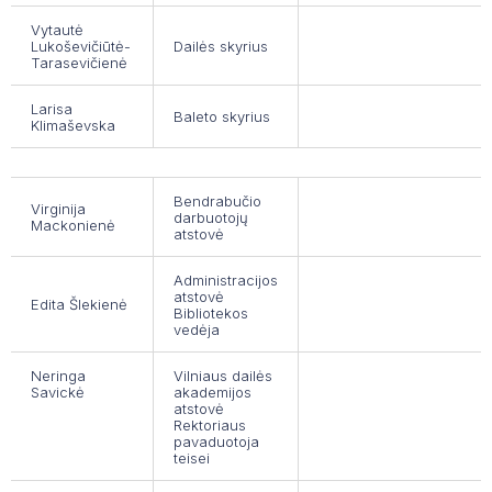
Vytautė
Lukoševičiūtė-
Dailės skyrius
Tarasevičienė
Larisa
Baleto skyrius
Klimaševska
Bendrabučio
Virginija
darbuotojų
Mackonienė
atstovė
Administracijos
atstovė
Edita Šlekienė
Bibliotekos
vedėja
Neringa
Vilniaus dailės
Savickė
akademijos
atstovė
Rektoriaus
pavaduotoja
teisei