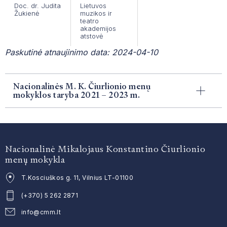
Doc. dr. Judita
Lietuvos
Žukienė
muzikos ir
teatro
akademijos
atstovė
Paskutinė atnaujinimo data: 2024-04-10
Nacionalinės M. K. Čiurlionio menų
mokyklos taryba 2021 – 2023 m.
Nacionalinė Mikalojaus Konstantino Čiurlionio
menų mokykla
T.Kosciuškos g. 11, Vilnius LT-01100
(+370) 5 262 2871
info@cmm.lt