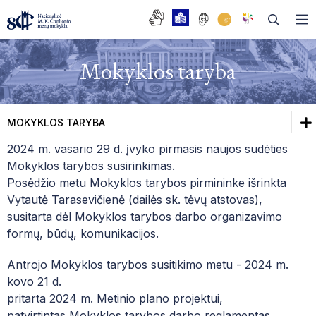
Mokyklos taryba
DAŽNIAUSIAI UŽDUODAMI KLAUSIMAI
MOKYKLOS TARYBA
BENDRASIS UGDYMAS
2024 m. vasario 29 d. įvyko pirmasis naujos sudėties
Dažniausiai užduodami klausimai
Mokyklos tarybos susirinkimas.
TĖVŲ TARYBA
Posėdžio metu Mokyklos tarybos pirmininke išrinkta
Bendrasis ugdymas
Vytautė Tarasevičienė (dailės sk. tėvų atstovas),
MOKYKLOS TARYBA
susitarta dėl Mokyklos tarybos darbo organizavimo
Tėvų taryba
formų, būdų, komunikacijos.
DARBO TARYBA
Mokyklos taryba
ISTORIJA
Antrojo Mokyklos tarybos susitikimo metu - 2024 m.
kovo 21 d.
Darbo taryba
ABITURIENTŲ OPEROS TRADICIJA
pritarta 2024 m. Metinio plano projektui,
patvirtintas Mokyklos tarybos darbo reglamentas.