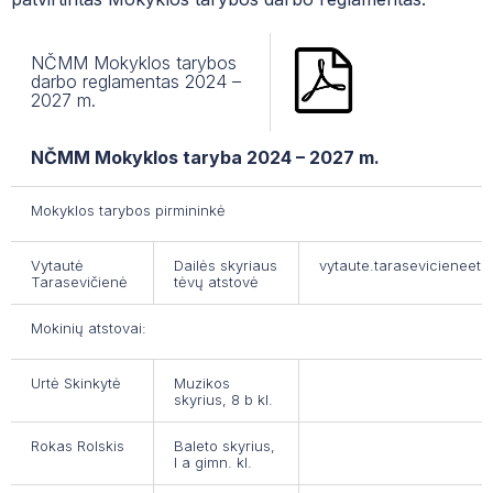
MUZIEJUS
Istorija
PROJEKTAI
NČMM Mokyklos tarybos
Abiturientų operos tradicija
darbo reglamentas 2024 –
2027 m.
MENINĖ VEIKLA
Muziejus
NČMM Mokyklos taryba 2024 – 2027 m.
Projektai
Mokyklos tarybos pirmininkė
Meninė veikla
MUZIKOS SKYRIUS
Vytautė
Dailės skyriaus
vytaute.tarasevicieneeta
BALETO SKYRIUS
BIBLIOTEKA
Tarasevičienė
tėvų atstovė
DAILĖS SKYRIUS
FONOTEKA
EDUPAGE
Mokinių atstovai:
SOCIALIZACIJOS SKYRIUS
PRAŠYMŲ FORMOS
Urtė Skinkytė
Muzikos
skyrius, 8 b kl.
ŠOKIO TEATRAS
PAGALBOS SPECIALISTAI
Rokas Rolskis
Baleto skyrius,
KVALIFIKACIJOS TOBULINIMO CENTRAS
DUK| NAUJAI ĮSTOJUSIEMS Į NČMM
I a gimn. kl.