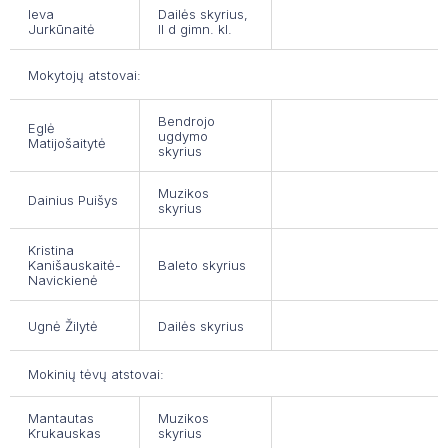
MENŲ EDUKACIJOS CENTRAS
DUK| NORINTIEMS GYVENTI NČMM BEND
Ieva
Dailės skyrius,
Jurkūnaitė
II d gimn. kl.
DUK| MOKINIO SVEIKATOS PAŽYMĖJIMAS
Mokytojų atstovai:
PATYČIŲ DĖŽUTĖ: PRANEŠK APIE PATYČI
Bendrojo
Eglė
ugdymo
UNIFORMA
Matijošaitytė
skyrius
MOKSLO METŲ ATOSTOGŲ GRAFIKAS
Muzikos
Dainius Puišys
skyrius
VALGIARAŠČIAI
Kristina
PROGRAMA „VAISIŲ IR DARŽOVIŲ BEI PI
Kanišauskaitė-
Baleto skyrius
Navickienė
LIONS QUEST PROGRAMOS
Ugnė Žilytė
Dailės skyrius
KONFERENCIJŲ SALĖS NAUDOJIMO TVAR
Mokinių tėvų atstovai:
KAS VYKSTA ČMM?
Mantautas
Muzikos
ČIURLIONIUKAS
Krukauskas
skyrius