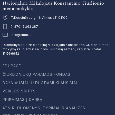
Nacionalinė Mikalojaus Konstantino Čiurlionio
menų mokykla
T.Kosciuškos g. 11, Vilnius LT-01100
(+370) 5 262 2871
info@cmm.lt
Duomenys apie Nacionalinę Mikalojaus Konstantino Čiurlionio menų
mokyklą kaupiami ir saugomi Juridinių asmenų registre. Kodas
111966952
EDUPAGE
ČIURLIONIUKŲ PARAMOS FONDAS
DAŽNIAUSIAI UŽDUODAMI KLAUSIMAI
VEIKLOS SRITYS
PRIĖMIMAS Į DARBĄ
ATVIRI DUOMENYS. TYRIMAI IR ANALIZĖS