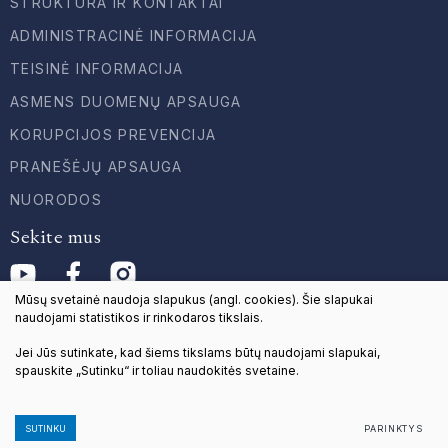
STRUKTŪRA IR KONTAKTAI
ADMINISTRACINĖ INFORMACIJA
TEISINĖ INFORMACIJA
ASMENS DUOMENŲ APSAUGA
KORUPCIJOS PREVENCIJA
PRANEŠĖJŲ APSAUGA
NUORODOS
Sekite mus
Mūsų svetainė naudoja slapukus (angl. cookies). Šie slapukai
naudojami statistikos ir rinkodaros tikslais.
Jei Jūs sutinkate, kad šiems tikslams būtų naudojami slapukai,
© 2024 Visos teisės saugomos
spauskite „Sutinku“ ir toliau naudokitės svetaine.
Duomenų apsauga
Sukurta:
TEXUS
SUTINKU
PARINKTYS