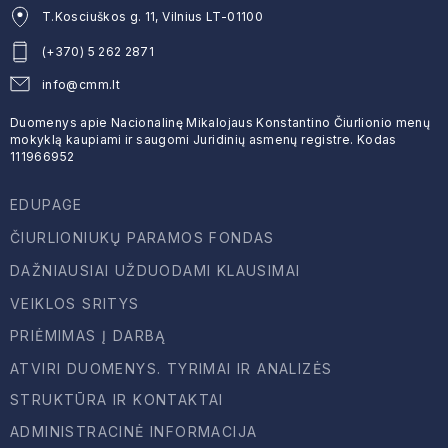
T.Kosciuškos g. 11, Vilnius LT-01100
(+370) 5 262 2871
info@cmm.lt
Duomenys apie Nacionalinę Mikalojaus Konstantino Čiurlionio menų
mokyklą kaupiami ir saugomi Juridinių asmenų registre. Kodas
111966952
EDUPAGE
ČIURLIONIUKŲ PARAMOS FONDAS
DAŽNIAUSIAI UŽDUODAMI KLAUSIMAI
VEIKLOS SRITYS
PRIĖMIMAS Į DARBĄ
ATVIRI DUOMENYS. TYRIMAI IR ANALIZĖS
STRUKTŪRA IR KONTAKTAI
ADMINISTRACINĖ INFORMACIJA