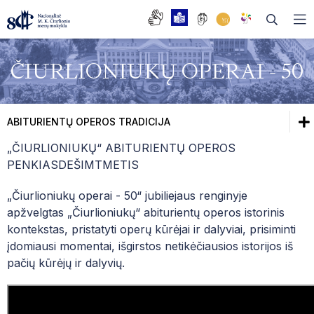
ČIURLIONIUKŲ OPERAI - 50
DAŽNIAUSIAI UŽDUODAMI KLAUSIMAI
ABITURIENTŲ OPEROS TRADICIJA
BENDRASIS UGDYMAS
„ČIURLIONIUKŲ“ ABITURIENTŲ OPEROS
Dažniausiai užduodami klausimai
PENKIASDEŠIMTMETIS
TĖVŲ TARYBA
Bendrasis ugdymas
„Čiurlioniukų operai - 50“ jubiliejaus renginyje
MOKYKLOS TARYBA
apžvelgtas „Čiurlioniukų“ abiturientų operos istorinis
Tėvų taryba
kontekstas, pristatyti operų kūrėjai ir dalyviai, prisiminti
DARBO TARYBA
įdomiausi momentai, išgirstos netikėčiausios istorijos iš
Mokyklos taryba
ISTORIJA
pačių kūrėjų ir dalyvių.
Darbo taryba
ABITURIENTŲ OPEROS TRADICIJA