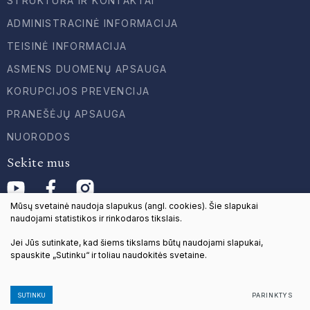
STRUKTŪRA IR KONTAKTAI
ADMINISTRACINĖ INFORMACIJA
TEISINĖ INFORMACIJA
ASMENS DUOMENŲ APSAUGA
KORUPCIJOS PREVENCIJA
PRANEŠĖJŲ APSAUGA
NUORODOS
Sekite mus
Mūsų svetainė naudoja slapukus (angl. cookies). Šie slapukai
naudojami statistikos ir rinkodaros tikslais.
Jei Jūs sutinkate, kad šiems tikslams būtų naudojami slapukai,
© 2024 Visos teisės saugomos
spauskite „Sutinku“ ir toliau naudokitės svetaine.
Duomenų apsauga
Sukurta:
TEXUS
SUTINKU
PARINKTYS