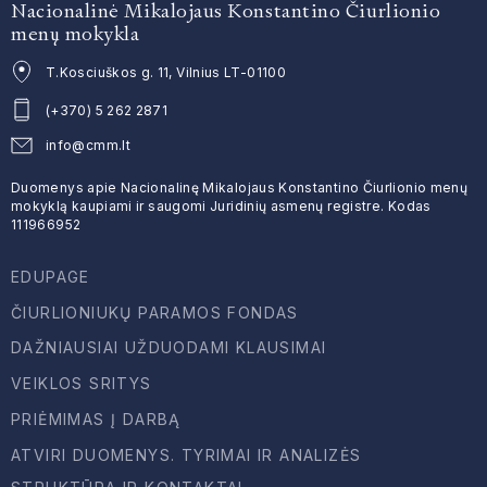
Nacionalinė Mikalojaus Konstantino Čiurlionio
menų mokykla
T.Kosciuškos g. 11, Vilnius LT-01100
(+370) 5 262 2871
info@cmm.lt
Duomenys apie Nacionalinę Mikalojaus Konstantino Čiurlionio menų
mokyklą kaupiami ir saugomi Juridinių asmenų registre. Kodas
111966952
EDUPAGE
ČIURLIONIUKŲ PARAMOS FONDAS
DAŽNIAUSIAI UŽDUODAMI KLAUSIMAI
VEIKLOS SRITYS
PRIĖMIMAS Į DARBĄ
ATVIRI DUOMENYS. TYRIMAI IR ANALIZĖS