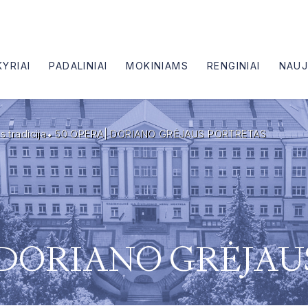
KYRIAI
PADALINIAI
MOKINIAMS
RENGINIAI
NAUJ
 tradicija
50 OPERA| DORIANO GRĖJAUS PORTRETAS
| DORIANO GRĖJA