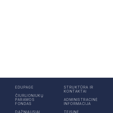
EDUPAGE
STRUKTŪRA IR
KONTAKTAI
ČIURLIONIUKŲ
PARAMOS
ADMINISTRACINĖ
FONDAS
INFORMACIJA
DAŽNIAUSIAI
TEISINĖ