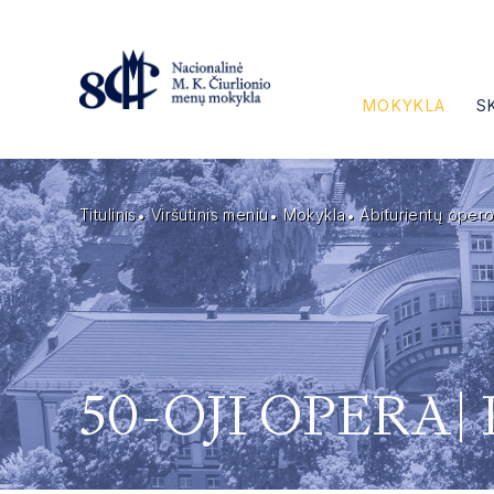
MOKYKLA
S
Titulinis
Viršutinis meniu
Mokykla
Abiturientų operos
50-OJI OPERA