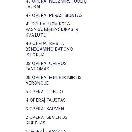
43 OPERA| NEUŽMIRŠTUOLIŲ
LAUKAI
42 OPERA| PERAS GIUNTAS
41 OPERA| UŽMIRŠTA
PASAKA. BEBENČIUKAS IR
KVAILUTĖ
40 OPERA| KEISTA
BENDŽAMINO BATONO
ISTORIJA
39 OPERA| OPEROS
FANTOMAS
38 OPERA| MEILĖ IR MIRTIS
VERONOJE
5 OPERA| OTELLO
4 OPERA| FAUSTAS
3 OPERA| KARMEN
2 OPERA| SEVILIJOS
KIRPĖJAS
1 OPERA| TRAVIATA