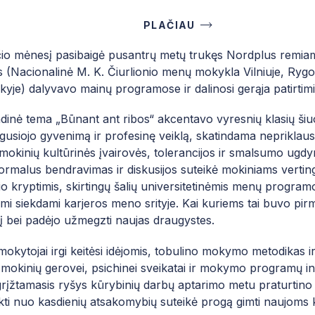
PLAČIAU
čio mėnesį pasibaigė pusantrų metų trukęs Nordplus remiama
(Nacionalinė M. K. Čiurlionio menų mokykla Vilniuje, Rygos
yje) dalyvavo mainų programose ir dalinosi gerąja patirtimi
dinė tema „Būnant ant ribos“ akcentavo vyresnių klasių šiuol
gusiojo gyvenimą ir profesinę veiklą, skatindama nepriklaus
okinių kultūrinės įvairovės, tolerancijos ir smalsumo ugd
ormalus bendravimas ir diskusijos suteikė mokiniams vertingo
kio kryptimis, skirtingų šalių universitetinėmis menų program
vimi siekdami karjeros meno srityje. Kai kuriems tai buvo pirm
į bei padėjo užmegzti naujas draugystes.
okytojai irgi keitėsi idėjomis, tobulino mokymo metodikas ir
 mokinių gerovei, psichinei sveikatai ir mokymo programų ino
rįžtamasis ryšys kūrybinių darbų aptarimo metu praturtino j
kti nuo kasdienių atsakomybių suteikė progą gimti naujoms