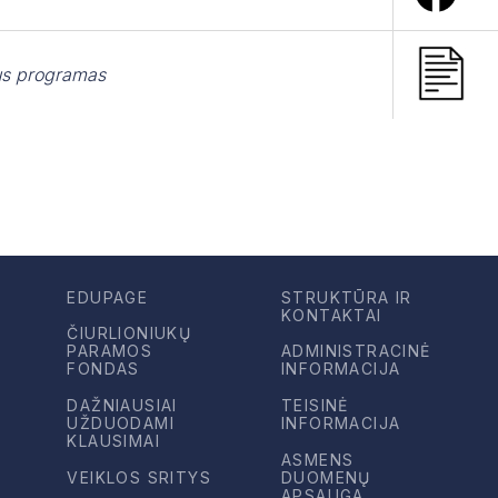
us programas
EDUPAGE
STRUKTŪRA IR
KONTAKTAI
ČIURLIONIUKŲ
PARAMOS
ADMINISTRACINĖ
FONDAS
INFORMACIJA
DAŽNIAUSIAI
TEISINĖ
UŽDUODAMI
INFORMACIJA
KLAUSIMAI
ASMENS
VEIKLOS SRITYS
DUOMENŲ
APSAUGA