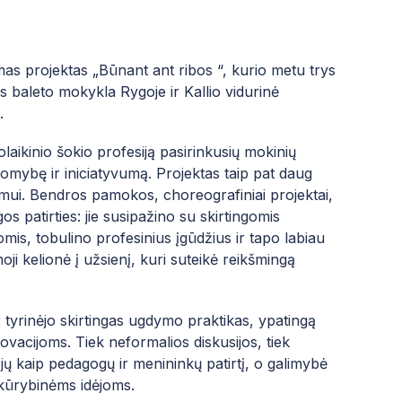
s projektas „Būnant ant ribos “, kurio metu trys
 baleto mokykla Rygoje ir Kallio vidurinė
.
aikinio šokio profesiją pasirinkusių mokinių
omybę ir iniciatyvumą. Projektas taip pat daug
ymui. Bendros pamokos, choreografiniai projektai,
s patirties: jie susipažino su skirtingomis
omis, tobulino profesinius įgūdžius ir tapo labiau
oji kelionė į užsienį, kuri suteikė reikšmingą
 tyrinėjo skirtingas ugdymo praktikas, ypatingą
vacijoms. Tiek neformalios diskusijos, tiek
ų kaip pedagogų ir menininkų patirtį, o galimybė
 kūrybinėms idėjoms.