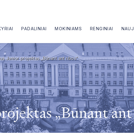
KYRIAI
PADALINIAI
MOKINIAMS
RENGINIAI
NAUJ
us Junior projektas „Būnant ant ribos“
rojektas „Būnant ant 