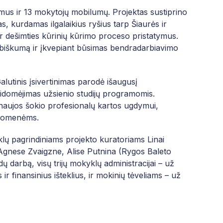
umus ir 13 mokytojų mobilumų. Projektas sustiprino
, kurdamas ilgalaikius ryšius tarp Šiaurės ir
 ir dešimties kūrinių kūrimo proceso pristatymus.
rybiškumą ir įkvepiant būsimas bendradarbiavimo
lutinis įsivertinimas parodė išaugusį
idomėjimas užsienio studijų programomis.
 naujos šokio profesionalų kartos ugdymui,
ruomenėms.
yklų pagrindiniams projekto kuratoriams Linai
Agnese Zvaigzne, Alise Putnina (Rygos Baleto
ų darbą, visų trijų mokyklų administracijai – už
 finansinius išteklius, ir mokinių tėveliams – už