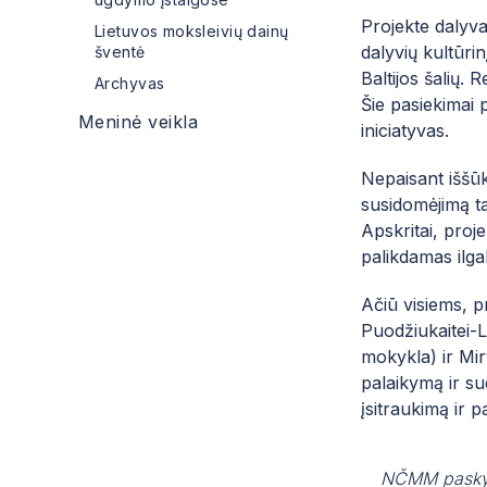
Projekte dalyva
Lietuvos moksleivių dainų
dalyvių kultūri
šventė
Baltijos šalių.
Archyvas
Šie pasiekimai 
Meninė veikla
iniciatyvas.
Nepaisant iššūk
susidomėjimą t
Apskritai, proj
palikdamas ilg
Ačiū visiems, p
Puodžiukaitei-
mokykla) ir Mir
palaikymą ir su
įsitraukimą ir 
NČMM pasky