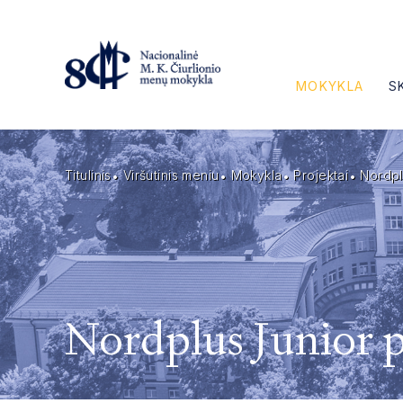
MOKYKLA
S
Titulinis
Viršutinis meniu
Mokykla
Projektai
Nordpl
Nordplus Junior p