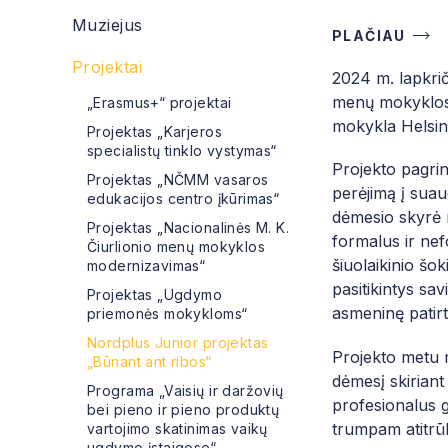
Muziejus
PLAČIAU
Projektai
2024 m. lapkri
menų mokyklos 
„Erasmus+“ projektai
mokykla Helsink
Projektas „Karjeros
specialistų tinklo vystymas“
Projekto pagrin
Projektas „NČMM vasaros
perėjimą į suau
edukacijos centro įkūrimas“
dėmesio skyrė m
Projektas „Nacionalinės M. K.
formalus ir nef
Čiurlionio menų mokyklos
šiuolaikinio šo
modernizavimas“
pasitikintys sa
Projektas „Ugdymo
asmeninę patirt
priemonės mokykloms“
Nordplus Junior projektas
Projekto metu m
„Būnant ant ribos“
dėmesį skiriant
Programa „Vaisių ir daržovių
profesionalus g
bei pieno ir pieno produktų
trumpam atitrū
vartojimo skatinimas vaikų
ugdymo įstaigose“