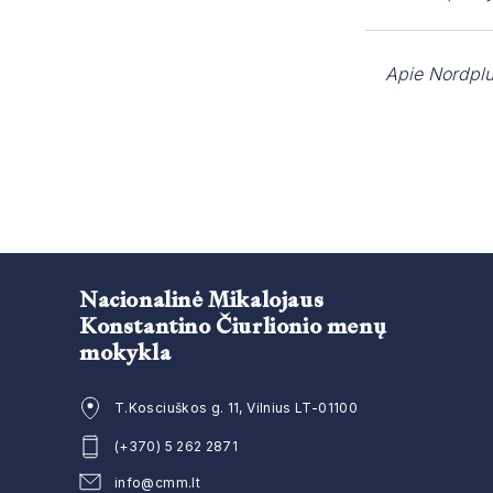
Apie Nordpl
Nacionalinė Mikalojaus
Konstantino Čiurlionio menų
mokykla
T.Kosciuškos g. 11, Vilnius LT-01100
(+370) 5 262 2871
info@cmm.lt