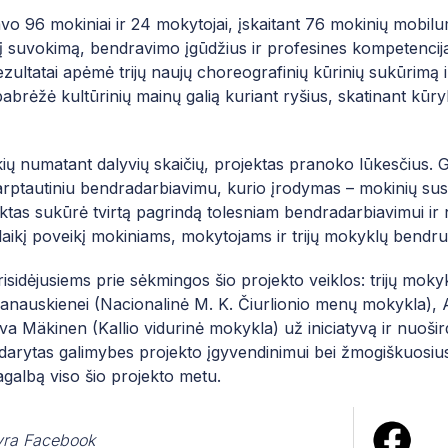
vo 96 mokiniai ir 24 mokytojai, įskaitant 76 mokinių mobil
nį suvokimą, bendravimo įgūdžius ir profesines kompetencijas
 Rezultatai apėmė trijų naujų choreografinių kūrinių sukūrimą
pabrėžė kultūrinių mainų galią kuriant ryšius, skatinant kū
ių numatant dalyvių skaičių, projektas pranoko lūkesčius. Ga
arptautiniu bendradarbiavimu, kurio įrodymas – mokinių sus
ektas sukūrė tvirtą pagrindą tolesniam bendradarbiavimui ir
alaikį poveikį mokiniams, mokytojams ir trijų mokyklų bend
risidėjusiems prie sėkmingos šio projekto veiklos: trijų mok
Lanauskienei (Nacionalinė M. K. Čiurlionio menų mokykla), 
va Mäkinen (Kallio vidurinė mokykla) už iniciatyvą ir nuošird
darytas galimybes projekto įgyvendinimui bei žmogiškuosius ir
pagalbą viso šio projekto metu.
ra Facebook