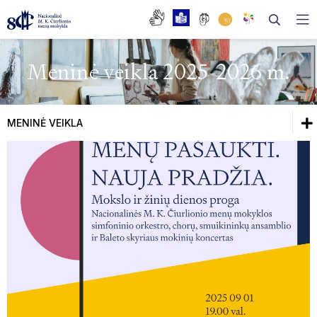
Meninė veikla 2025-2026 m.
DAŽNIAUSIAI UŽDUODAMI KLAUSIMAI
MENINĖ VEIKLA
BENDRASIS UGDYMAS
Dažniausiai užduodami klausimai
TĖVŲ TARYBA
Bendrasis ugdymas
MOKYKLOS TARYBA
Tėvų taryba
DARBO TARYBA
Mokyklos taryba
ISTORIJA
Darbo taryba
ABITURIENTŲ OPEROS TRADICIJA