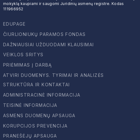
MENŲ EDUKACIJOS CENTRAS
mokyklą kaupiami ir saugomi Juridinių asmenų registre. Kodas
DUK| NORINTIEMS GYVENTI NČMM BEND
111966952
DUK| MOKINIO SVEIKATOS PAŽYMĖJIMAS
EDUPAGE
PATYČIŲ DĖŽUTĖ: PRANEŠK APIE PATYČI
ČIURLIONIUKŲ PARAMOS FONDAS
UNIFORMA
DAŽNIAUSIAI UŽDUODAMI KLAUSIMAI
VEIKLOS SRITYS
MOKSLO METŲ ATOSTOGŲ GRAFIKAS
PRIĖMIMAS Į DARBĄ
VALGIARAŠČIAI
ATVIRI DUOMENYS. TYRIMAI IR ANALIZĖS
PROGRAMA „VAISIŲ IR DARŽOVIŲ BEI PI
STRUKTŪRA IR KONTAKTAI
ADMINISTRACINĖ INFORMACIJA
LIONS QUEST PROGRAMOS
TEISINĖ INFORMACIJA
KONFERENCIJŲ SALĖS NAUDOJIMO TVAR
ASMENS DUOMENŲ APSAUGA
KAS VYKSTA ČMM?
KORUPCIJOS PREVENCIJA
ČIURLIONIUKAS
PRANEŠĖJŲ APSAUGA