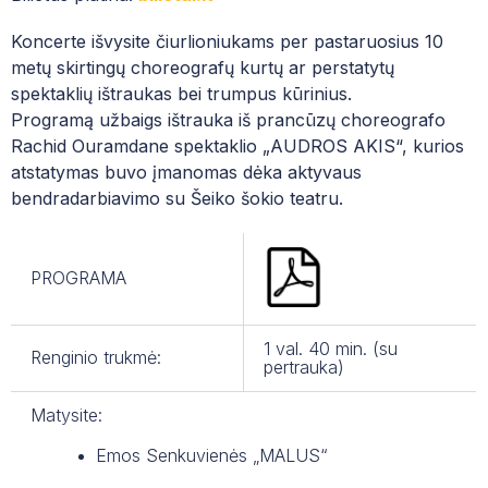
MUZIEJUS
MENŲ EDUKACIJOS CENTRAS
DUK| NORINTIEMS GYVENTI NČMM BEND
Koncerte išvysite čiurlioniukams per pastaruosius 10
PROJEKTAI
metų skirtingų choreografų kurtų ar perstatytų
DUK| MOKINIO SVEIKATOS PAŽYMĖJIMAS
spektaklių ištraukas bei trumpus kūrinius.
MENINĖ VEIKLA
PATYČIŲ DĖŽUTĖ: PRANEŠK APIE PATYČI
Programą užbaigs ištrauka iš prancūzų choreografo
Rachid Ouramdane spektaklio „AUDROS AKIS“, kurios
UNIFORMA
atstatymas buvo įmanomas dėka aktyvaus
bendradarbiavimo su Šeiko šokio teatru.
MOKSLO METŲ ATOSTOGŲ GRAFIKAS
VALGIARAŠČIAI
PROGRAMA
PROGRAMA „VAISIŲ IR DARŽOVIŲ BEI PI
LIONS QUEST PROGRAMOS
1 val. 40 min. (su
Renginio trukmė:
pertrauka)
KONFERENCIJŲ SALĖS NAUDOJIMO TVAR
Matysite:
KAS VYKSTA ČMM?
Emos Senkuvienės „MALUS“
ČIURLIONIUKAS