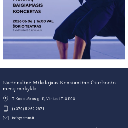
Nacionalinė Mikalojaus Konstantino Čiurlionio
menų mokykla
T.Kosciuškos g. 11, Vilnius LT-01100
(+370) 5 262 2871
info@cmm.lt