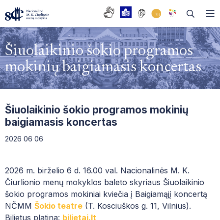
Šiuolaikinio šokio programos
mokinių baigiamasis koncertas
DAŽNIAUSIAI UŽDUODAMI KLAUSIMAI
BENDRASIS UGDYMAS
MUZIKOS SKYRIUS
Šiuolaikinio šokio programos mokinių
baigiamasis koncertas
TĖVŲ TARYBA
BALETO SKYRIUS
BIBLIOTEKA
2026 06 06
MOKYKLOS TARYBA
DAILĖS SKYRIUS
FONOTEKA
EDUPAGE
DARBO TARYBA
SOCIALIZACIJOS SKYRIUS
PRAŠYMŲ FORMOS
2026 m. birželio 6 d. 16.00 val. Nacionalinės M. K.
Čiurlionio menų mokyklos baleto skyriaus Šiuolaikinio
ISTORIJA
ŠOKIO TEATRAS
PAGALBOS SPECIALISTAI
šokio programos mokiniai kviečia į Baigiamąjį koncertą
ABITURIENTŲ OPEROS TRADICIJA
NČMM
Šokio teatre
(
T. Kosciuškos g. 11, Vilnius
).
KVALIFIKACIJOS TOBULINIMO CENTRAS
DUK| NAUJAI ĮSTOJUSIEMS Į NČMM
Bilietus platina:
bilietai.lt