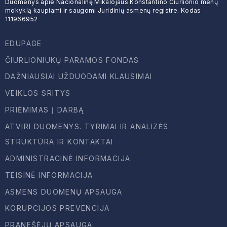
Duomenys apie Nacionalinę Mikalojaus Konstantino Čiurlionio menų
mokyklą kaupiami ir saugomi Juridinių asmenų registre. Kodas
111966952
EDUPAGE
ČIURLIONIUKŲ PARAMOS FONDAS
DAŽNIAUSIAI UŽDUODAMI KLAUSIMAI
VEIKLOS SRITYS
PRIĖMIMAS Į DARBĄ
ATVIRI DUOMENYS. TYRIMAI IR ANALIZĖS
STRUKTŪRA IR KONTAKTAI
ADMINISTRACINĖ INFORMACIJA
TEISINĖ INFORMACIJA
ASMENS DUOMENŲ APSAUGA
KORUPCIJOS PREVENCIJA
PRANEŠĖJŲ APSAUGA