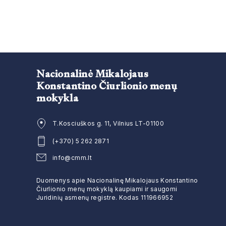
Nacionalinė Mikalojaus
Konstantino Čiurlionio menų
mokykla
T.Kosciuškos g. 11, Vilnius LT-01100
(+370) 5 262 2871
info@cmm.lt
Duomenys apie Nacionalinę Mikalojaus Konstantino
Čiurlionio menų mokyklą kaupiami ir saugomi
Juridinių asmenų registre. Kodas 111966952