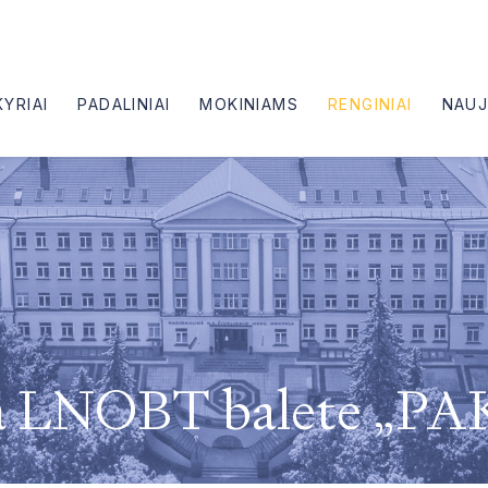
KYRIAI
PADALINIAI
MOKINIAMS
RENGINIAI
NAUJ
oka LNOBT balete „P