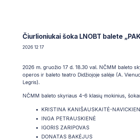
Čiurlioniukai šoka LNOBT balete „PA
2026 12 17
2026 m. gruožio 17 d. 18.30 val. NČMM baleto sky
operos ir baleto teatro Didžiojoje salėje (A. Vienuo
Legris).
NČMM baleto skyriaus 4-6 klasių mokinius, šoka
KRISTINA KANIŠAUSKAITĖ-NAVICKIE
INGA PETRAUSKIENĖ
IGORIS ZARIPOVAS
DONATAS BAKĖJUS