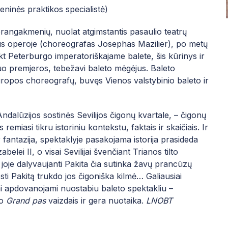
nės praktikos specialistė)
brangakmenių, nuolat atgimstantis pasaulio teatrų
s operoje (choreografas Josephas Mazilier), po metų
t Peterburgo imperatoriškajame balete, šis kūrinys ir
o premjeros, tebežavi baleto mėgėjus. Baleto
uropos choreografų,
buvęs Vienos valstybinio baleto ir
ndalūzijos sostinės Sevilijos čigonų kvartale, – čigonų
remiasi tikru istoriniu kontekstu, faktais ir skaičiais. Ir
r fantazija, spektaklyje pasakojama istorija prasideda
belei II, o visai Sevilijai švenčiant Trianos tilto
 joje dalyvaujanti Pakita čia sutinka žavų prancūzų
sti Pakitą trukdo jos čigoniška kilmė… Galiausiai
vai apdovanojami nuostabiu baleto spektakliu –
io
Grand pas
vaizdais ir gera nuotaika.
LNOBT