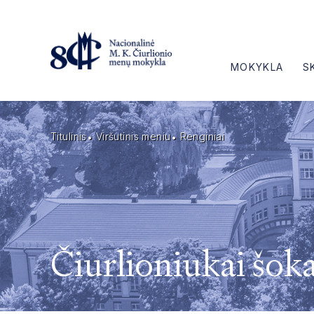
MOKYKLA
S
Titulinis
Viršutinis meniu
Renginiai
Čiurlioniukai š