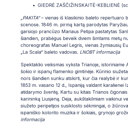
GIEDRĖ ZAŠČIŽINSKAITĖ-KEBLIENĖ (sceni
„PAKITA“
– vienas iš klasikinio baleto repertuaro 
scenose. 1846 m. pirmą kartą parodytas Paryžiau
garsiojo prancūzo Mariaus Petipa pastatytas Sank
šiandien, prabėgus beveik dviem šimtams metų nu
choreografas Manuel Legris, v
ienas žymiausių E
„La Scala“ baleto vadovas
.
LNOBT informacija
Spektaklio veiksmas vyksta Trianoje, istoriniame A
šokio ir ispanų flamenko gimtinėje. Kūrinio siužetas 
nors šiandien sunku atskirti, kur čia realybė ir ku
1853 m. vasario 12 d., Ispaniją valdant karalienei Iza
atidarymo šventę. Kartu su kitais Trianos čigonais
karininką Liusjeną. Deja, aukštakilmiam vaikinui ve
siužeto peripetijos susiklosto sėkmingai, o žiūro
ispaniško kolorito muzika ir šokiais, grynojo grož
informacija