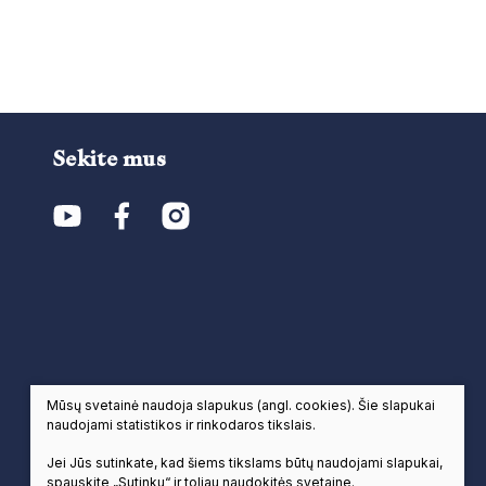
Sekite mus
Mūsų svetainė naudoja slapukus (angl. cookies). Šie slapukai
naudojami statistikos ir rinkodaros tikslais.
Jei Jūs sutinkate, kad šiems tikslams būtų naudojami slapukai,
spauskite „Sutinku“ ir toliau naudokitės svetaine.