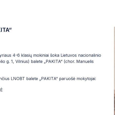
KITA“
riaus 4-6 klasių mokiniai šoka Lietuvos nacionalinio
lio g. 1, Vilnius) balete „PAKITA“ (chor.
Manuelis
nčius LNOBT balete „PAKITA“ paruošė mokytojai:
NĖ