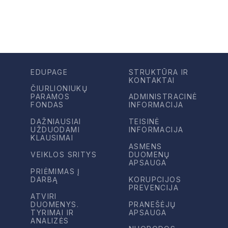
EDUPAGE
STRUKTŪRA IR
KONTAKTAI
ČIURLIONIUKŲ
PARAMOS
ADMINISTRACINĖ
FONDAS
INFORMACIJA
DAŽNIAUSIAI
TEISINĖ
UŽDUODAMI
INFORMACIJA
KLAUSIMAI
ASMENS
VEIKLOS SRITYS
DUOMENŲ
APSAUGA
PRIĖMIMAS Į
DARBĄ
KORUPCIJOS
PREVENCIJA
ATVIRI
DUOMENYS.
PRANEŠĖJŲ
TYRIMAI IR
APSAUGA
ANALIZĖS