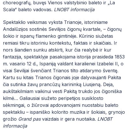
choreografų,
buvęs Vienos valstybinio baleto ir „La
Scala“ baleto vadovas
.
LNOBT informacija
Spektaklio veiksmas vyksta Trianoje, istoriniame
Andalūzijos sostinės Sevilijos čigonų kvartale, – čigonų
šokio ir ispanų flamenko gimtinėje. Kūrinio siužetas
remiasi tikru istoriniu kontekstu, faktais ir skaičiais. Ir
nors šiandien sunku atskirti, kur čia realybė ir kur
fantazija, spektaklyje pasakojama istorija prasideda 1853
m. vasario 12 d., Ispaniją valdant karalienei Izabelei II, o
visai Sevilijai švenčiant Trianos tilto atidarymo šventę.
Kartu su kitais Trianos čigonais joje dalyvaujanti Pakita
čia sutinka žavų prancūzų karininką Liusjeną. Deja,
aukštakilmiam vaikinui vesti Pakitą trukdo jos čigoniška
kilmė… Galiausiai siužeto peripetijos susiklosto
sėkmingai, o žiūrovai apdovanojami nuostabiu baleto
spektakliu – ispaniško kolorito muzika ir šokiais, grynojo
grožio
Grand pas
vaizdais ir gera nuotaika.
LNOBT
informacija