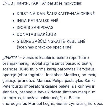
MUZIEJUS
LNOBT balete „PAKITA“ paruošė mokytojai:
MENŲ EDUKACIJOS CENTRAS
DUK| NORINTIEMS GYVENTI NČMM BEND
PROJEKTAI
KRISTINA KANIŠAUSKAITĖ-NAVICKIENĖ
DUK| MOKINIO SVEIKATOS PAŽYMĖJIMAS
INGA PETRAUSKIENĖ
MENINĖ VEIKLA
PATYČIŲ DĖŽUTĖ: PRANEŠK APIE PATYČI
IGORIS ZARIPOVAS
DONATAS BAKĖJUS
UNIFORMA
GIEDRĖ ZAŠČIŽINSKAITĖ-KEBLIENĖ
MOKSLO METŲ ATOSTOGŲ GRAFIKAS
(sceninės praktikos specialistė)
VALGIARAŠČIAI
„PAKITA“
– vienas iš klasikinio baleto repertuaro
brangakmenių, nuolat atgimstantis pasaulio teatrų
PROGRAMA „VAISIŲ IR DARŽOVIŲ BEI PI
scenose. 1846 m. pirmą kartą parodytas Paryžiaus
operoje (choreografas Josephas Mazilier), po metų
LIONS QUEST PROGRAMOS
garsiojo prancūzo Mariaus Petipa pastatytas Sankt
KONFERENCIJŲ SALĖS NAUDOJIMO TVAR
Peterburgo imperatoriškajame balete, šis kūrinys ir
šiandien, prabėgus beveik dviem šimtams metų nuo
KAS VYKSTA ČMM?
premjeros, tebežavi baleto mėgėjus. Baleto
choreografas Manuel Legris, v
ienas žymiausių Europos
ČIURLIONIUKAS