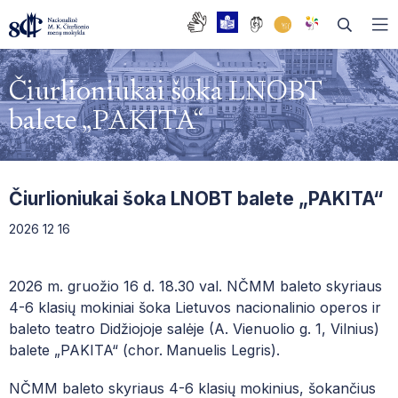
Čiurlioniukai šoka LNOBT
balete „PAKITA“
DAŽNIAUSIAI UŽDUODAMI KLAUSIMAI
BENDRASIS UGDYMAS
MUZIKOS SKYRIUS
Čiurlioniukai šoka LNOBT balete „PAKITA“
TĖVŲ TARYBA
BALETO SKYRIUS
BIBLIOTEKA
2026 12 16
MOKYKLOS TARYBA
DAILĖS SKYRIUS
FONOTEKA
EDUPAGE
2026 m. gruožio 16 d. 18.30 val. NČMM baleto skyriaus
DARBO TARYBA
SOCIALIZACIJOS SKYRIUS
PRAŠYMŲ FORMOS
4-6 klasių mokiniai šoka Lietuvos nacionalinio operos ir
baleto teatro Didžiojoje salėje (A. Vienuolio g. 1, Vilnius)
ISTORIJA
ŠOKIO TEATRAS
PAGALBOS SPECIALISTAI
balete „PAKITA“ (chor.
Manuelis Legris).
ABITURIENTŲ OPEROS TRADICIJA
KVALIFIKACIJOS TOBULINIMO CENTRAS
DUK| NAUJAI ĮSTOJUSIEMS Į NČMM
NČMM baleto skyriaus 4-6 klasių mokinius, šokančius