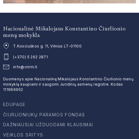
Nacionalinė Mikalojaus Konstantino Čiurlionio
menų mokykla
T.Kosciuškos g. 11, Vilnius LT-01100
(+370) 5 262 2871
info@cmm.lt
Duomenys apie Nacionalinę Mikalojaus Konstantino Čiurlionio menų
mokyklą kaupiami ir saugomi Juridinių asmenų registre. Kodas
111966952
EDUPAGE
ČIURLIONIUKŲ PARAMOS FONDAS
DAŽNIAUSIAI UŽDUODAMI KLAUSIMAI
VEIKLOS SRITYS