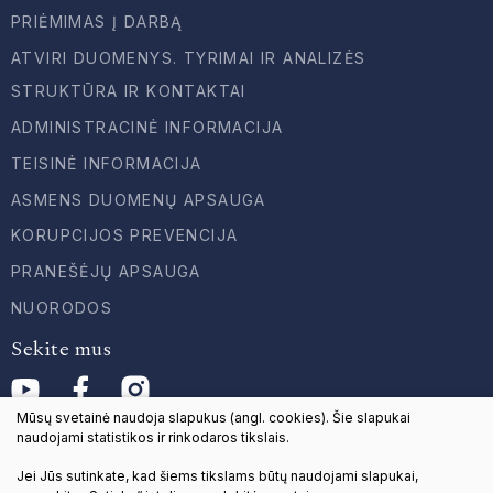
PRIĖMIMAS Į DARBĄ
ATVIRI DUOMENYS. TYRIMAI IR ANALIZĖS
STRUKTŪRA IR KONTAKTAI
ADMINISTRACINĖ INFORMACIJA
TEISINĖ INFORMACIJA
ASMENS DUOMENŲ APSAUGA
KORUPCIJOS PREVENCIJA
PRANEŠĖJŲ APSAUGA
NUORODOS
Sekite mus
Mūsų svetainė naudoja slapukus (angl. cookies). Šie slapukai
naudojami statistikos ir rinkodaros tikslais.
Jei Jūs sutinkate, kad šiems tikslams būtų naudojami slapukai,
© 2024 Visos teisės saugomos