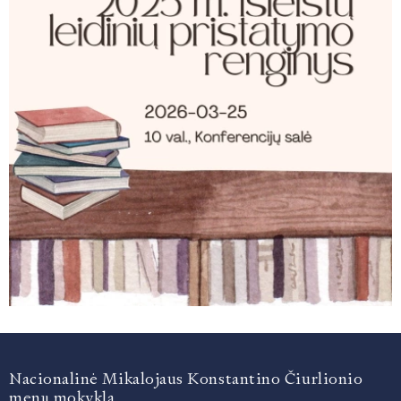
MOKSLO METŲ ATOSTOGŲ GRAFIKAS
VALGIARAŠČIAI
PROGRAMA „VAISIŲ IR DARŽOVIŲ BEI PI
LIONS QUEST PROGRAMOS
KONFERENCIJŲ SALĖS NAUDOJIMO TVAR
KAS VYKSTA ČMM?
ČIURLIONIUKAS
Nacionalinė Mikalojaus Konstantino Čiurlionio
menų mokykla