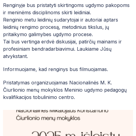
MUZIEJUS
Renginyje bus pristatyti skirtingoms ugdymo pakopoms
MENŲ EDUKACIJOS CENTRAS
Kvalifikacijos tobulinimo centras
ir meninėms disciplinoms skirti leidiniai.
PROJEKTAI
Renginio metu leidinių sudarytojai ir autoriai aptars
Centro renginiai 2026 m.
leidinių rengimo procesą, metodinius tikslus, jų
MENINĖ VEIKLA
Centro 2026 m. renginių planas
pritaikymo galimybes ugdymo procese.
Centro renginiai 2025 m.
EDUPAGE
Tai bus vertinga erdvė diskusijai, patirčių mainams ir
Centro renginiai 2024 m.
profesiniam bendradarbiavimui. Laukiame Jūsų
PRAŠYMŲ FORMOS
atvykstant.
Centro renginiai 2023 m.
PAGALBOS SPECIALISTAI
Menų edukacijos centras
Informuojame, kad renginys bus filmuojamas.
DUK| NAUJAI ĮSTOJUSIEMS Į NČMM
Pristatymas organizuojamas Nacionalinės M. K.
DUK| NORINTIEMS GYVENTI NČMM BEND
Čiurlionio menų mokyklos Meninio ugdymo pedagogų
kvalifikacijos tobulinimo centro.
DUK| MOKINIO SVEIKATOS PAŽYMĖJIMAS
PATYČIŲ DĖŽUTĖ: PRANEŠK APIE PATYČI
UNIFORMA