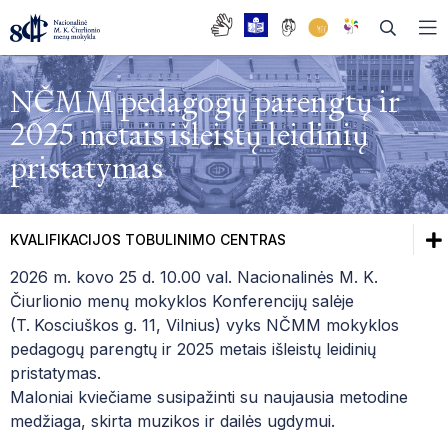
NČMM pedagogų parengtų ir
2025 metais išleistų leidinių
pristatymas
DAŽNIAUSIAI UŽDUODAMI KLAUSIMAI
BENDRASIS UGDYMAS
MUZIKOS SKYRIUS
KVALIFIKACIJOS TOBULINIMO CENTRAS
TĖVŲ TARYBA
BALETO SKYRIUS
BIBLIOTEKA
2026 m. kovo 25 d. 10.00 val. Nacionalinės M. K.
MOKYKLOS TARYBA
Biblioteka
DAILĖS SKYRIUS
FONOTEKA
Čiurlionio menų mokyklos Konferencijų salėje
(T.
Kosciuškos g. 11, Vilnius) vyks NČMM mokyklos
DARBO TARYBA
Fonoteka
SOCIALIZACIJOS SKYRIUS
pedagogų parengtų ir 2025 metais išleistų leidinių
pristatymas.
ISTORIJA
ŠOKIO TEATRAS
Socializacijos skyrius
Maloniai kviečiame susipažinti su naujausia metodine
ABITURIENTŲ OPEROS TRADICIJA
medžiaga, skirta muzikos ir dailės ugdymui.
KVALIFIKACIJOS TOBULINIMO CENTRA
Šokio teatras