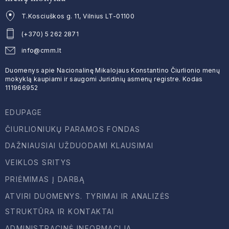
T.Kosciuškos g. 11, Vilnius LT-01100
(+370) 5 262 2871
info@cmm.lt
Duomenys apie Nacionalinę Mikalojaus Konstantino Čiurlionio menų
mokyklą kaupiami ir saugomi Juridinių asmenų registre. Kodas
111966952
EDUPAGE
ČIURLIONIUKŲ PARAMOS FONDAS
DAŽNIAUSIAI UŽDUODAMI KLAUSIMAI
VEIKLOS SRITYS
PRIĖMIMAS Į DARBĄ
ATVIRI DUOMENYS. TYRIMAI IR ANALIZĖS
STRUKTŪRA IR KONTAKTAI
ADMINISTRACINĖ INFORMACIJA