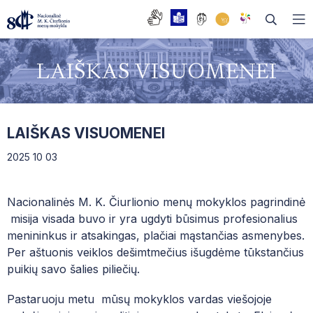
LAIŠKAS VISUOMENEI
DAŽNIAUSIAI UŽDUODAMI KLAUSIMAI
LAIŠKAS VISUOMENEI
BENDRASIS UGDYMAS
MUZIKOS SKYRIUS
2025 10 03
TĖVŲ TARYBA
BALETO SKYRIUS
BIBLIOTEKA
Nacionalinės M. K. Čiurlionio menų mokyklos pagrindinė
MOKYKLOS TARYBA
DAILĖS SKYRIUS
FONOTEKA
EDUPAGE
misija visada buvo ir yra ugdyti būsimus profesionalius
DARBO TARYBA
menininkus ir atsakingas, plačiai mąstančias asmenybes.
SOCIALIZACIJOS SKYRIUS
PRAŠYMŲ FORMOS
Per aštuonis veiklos dešimtmečius išugdėme tūkstančius
ISTORIJA
ŠOKIO TEATRAS
puikių savo šalies piliečių.
PAGALBOS SPECIALISTAI
ABITURIENTŲ OPEROS TRADICIJA
KVALIFIKACIJOS TOBULINIMO CENTRAS
DUK| NAUJAI ĮSTOJUSIEMS Į NČMM
Pastaruoju metu mūsų mokyklos vardas viešojoje