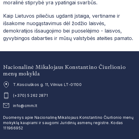
moralinė stiprybė yra ypatingai svarbūs.
Kaip Lietuvos piliečius ugdanti įstaiga, vertiname ir
išsakome nuogąstavimus dėl žodžio laisvės,
demokratijos išsaugojimo bei puoselėjimo - laisvos,
gyvybingos dabarties ir mūsų valstybės ateities pamato.
Nacionalinė Mikalojaus Konstantino Čiurlionio
menų mokykla
T.Kosciuškos g. 11, Vilnius LT-01100
(+370) 5 262 2871
info@cmm.lt
Duomenys apie Nacionalinę Mikalojaus Konstantino Čiurlionio menų
mokyklą kaupiami ir saugomi Juridinių asmenų registre. Kodas
111966952