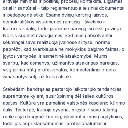
erdvėje minimas ir politinių procesų kontekste. Elgiamės
MUZIEJUS
MENŲ EDUKACIJOS CENTRAS
DUK| NORINTIEMS GYVENTI NČMM BEND
oriai ir santūriai – taip reglamentuoja teisiniai dokumentai
PROJEKTAI
ir pedagoginė etika. Esame dviejų kertinių laisvos,
DUK| MOKINIO SVEIKATOS PAŽYMĖJIMAS
demokratiškos visuomenės ramsčių - švietimo ir
MENINĖ VEIKLA
kultūros - dalis, todėl jaučiame pareigą išreikšti poziciją.
PATYČIŲ DĖŽUTĖ: PRANEŠK APIE PATYČI
Nors visuomet džiaugiamės, kad mūsų absolventai
UNIFORMA
sėkmingai save realizuoja įvairiose srityse, norime
pabrėžti, kad svarbiausia ne mokyklos baigimo faktas, o
MOKSLO METŲ ATOSTOGŲ GRAFIKAS
įgytos vertybės ir asmeninė atsakomybė. Mums
svarbu, kad asmenys, užimantys atsakingas pareigas,
VALGIARAŠČIAI
visų pirma būtų profesionalūs, kompetentingi ir gerai
išmanantys sritį, už kurią atsako.
PROGRAMA „VAISIŲ IR DARŽOVIŲ BEI PI
Stebėdami bendrąsias pastarojo laikotarpio tendencijas,
LIONS QUEST PROGRAMOS
suprantame kylantį susirūpinimą dėl šalies kultūros
KONFERENCIJŲ SALĖS NAUDOJIMO TVAR
ateities. Kultūra yra pamatinė valstybės kasdienio kūrimo
dalis. Tai terpė, kurioje gyvena, bręsta ir savo talentą
KAS VYKSTA ČMM?
realizuoja daugybė žmonių, įskaitant ir mūsų ugdytinius,
todėl jos nepriklausomumas, profesionalumas ir
ČIURLIONIUKAS